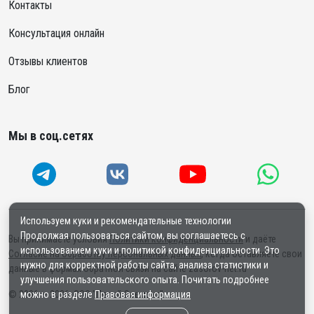
Контакты
Консультация онлайн
Отзывы клиентов
Блог
Мы в соц.сетях
Используем куки и рекомендательные технологии
Продолжая пользоваться сайтом, вы соглашаетесь с
Вы принимаете условия
Политики конфиденциальности
и даёте
использованием куки и политикой конфиденциальности. Это
Согласие на обработку персональных данных
, когда оставляете свои
нужно для корректной работы сайта, анализа статистики и
данные в формах обратной связи на сайте zasorov-net.ru
улучшения пользовательского опыта. Почитать подробнее
можно в разделе
Правовая информация
© 2006 — 2026. ООО "Пятый Элемент"